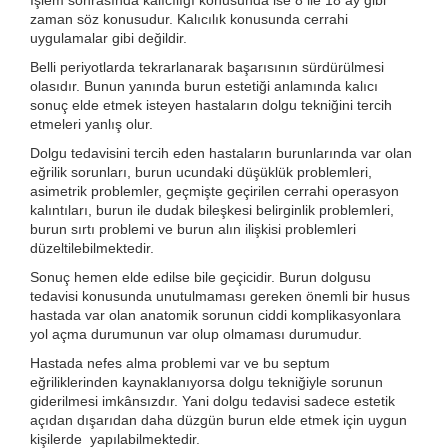
İşlem sonrasında kalıcılığı konusunda ise 8 ile 18 ay gibi
zaman söz konusudur. Kalıcılık konusunda cerrahi
uygulamalar gibi değildir.
Belli periyotlarda tekrarlanarak başarısının sürdürülmesi
olasıdır. Bunun yanında burun estetiği anlamında kalıcı
sonuç elde etmek isteyen hastaların dolgu tekniğini tercih
etmeleri yanlış olur.
Dolgu tedavisini tercih eden hastaların burunlarında var olan
eğrilik sorunları, burun ucundaki düşüklük problemleri,
asimetrik problemler, geçmişte geçirilen cerrahi operasyon
kalıntıları, burun ile dudak bileşkesi belirginlik problemleri,
burun sırtı problemi ve burun alın ilişkisi problemleri
düzeltilebilmektedir.
Sonuç hemen elde edilse bile geçicidir. Burun dolgusu
tedavisi konusunda unutulmaması gereken önemli bir husus
hastada var olan anatomik sorunun ciddi komplikasyonlara
yol açma durumunun var olup olmaması durumudur.
Hastada nefes alma problemi var ve bu septum
eğriliklerinden kaynaklanıyorsa dolgu tekniğiyle sorunun
giderilmesi imkânsızdır. Yani dolgu tedavisi sadece estetik
açıdan dışarıdan daha düzgün burun elde etmek için uygun
kişilerde yapılabilmektedir.