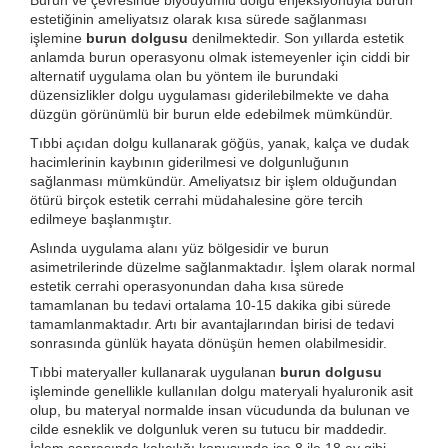
Burun ve çevresinde biyouyumlu dolgu enjeksiyonuyla burun
estetiğinin ameliyatsız olarak kısa sürede sağlanması
işlemine
burun dolgusu
denilmektedir. Son yıllarda estetik
anlamda burun operasyonu olmak istemeyenler için ciddi bir
alternatif uygulama olan bu yöntem ile burundaki
düzensizlikler dolgu uygulaması giderilebilmekte ve daha
düzgün görünümlü bir burun elde edebilmek mümkündür.
Tıbbi açıdan dolgu kullanarak göğüs, yanak, kalça ve dudak
hacimlerinin kaybının giderilmesi ve dolgunluğunın
sağlanması mümkündür. Ameliyatsız bir işlem olduğundan
ötürü birçok estetik cerrahi müdahalesine göre tercih
edilmeye başlanmıştır.
Aslında uygulama alanı yüz bölgesidir ve burun
asimetrilerinde düzelme sağlanmaktadır. İşlem olarak normal
estetik cerrahi operasyonundan daha kısa sürede
tamamlanan bu tedavi ortalama 10-15 dakika gibi sürede
tamamlanmaktadır. Artı bir avantajlarından birisi de tedavi
sonrasında günlük hayata dönüşün hemen olabilmesidir.
Tıbbi materyaller kullanarak uygulanan
burun dolgusu
işleminde genellikle kullanılan dolgu materyali hyaluronik asit
olup, bu materyal normalde insan vücudunda da bulunan ve
cilde esneklik ve dolgunluk veren su tutucu bir maddedir.