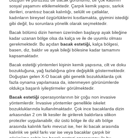
Düzgün ve pürüzsüz bir bacak görünümü, bir çok kadının
sosyal yaşamını etkilemektedir. Çarpık kemik yapısı, sarkık
derileri, orantısız bacak kalınlığı, selülit ve çatlaklar,
kadınların bireysel özgürlüklerini kısıtlamakta, giyimini istediği
gibi değil, bu sorunlara yönelik olarak seçmektedir.
Bacak bölümü dizin hemen üzerinden başlayıp ayak bileğine
kadar uzanan bölge olsa da kalça ve ile de uyumlu olması
gerekmektedir. Bu açıdan
bacak estetiği,
kalça bölgesi,
basen, diz, baldır ve ayak bileği bölesine kadar tamamını
kapsamaktadır.
Bacak estetiği yöntemleri kişinin kemik yapısına, cilt ve doku
bozukluğuna, yağ fazlalığına göre değişiklik göstermektedir.
Doğuştan gelen X-O bacak gibi genetik bozukluklarda çok
fazla oynama yapılamasa da, istenmeyen görünümlerde
oldukça başarılı iyileştirmeler görülmektedir.
Bacak estetiği
operasyonlarının bir çoğu non invasive
yöntemlerdir. İnvasive yöntemler genellikle iskelet
bozukluklarında kullanılmaktadır. Çok ince bacaklarda dizin
arkasından 2 cm lik kesiler ile girilerek baldırlara silikon
protezler uygulanabilir, diz üstü bölge ile diz altı bölge
arasında kalınlık farkı mevcut ise, her iki bacak arasında
kalınlık ve şekil farkı var ise veya bacaklar çarpık bir