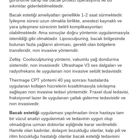
görünüme sahip ise bacak protezi operasyonu ile bu
sıkıntılar giderilebilmektedir.
Bacak estetiği ameliyatları genellikle 1-2 saat sürmektedir.
İyileşme süresi uzun olmakla birlikte, anestezi kaynaklı ve
yara iyileşmesi sürecinin belirli komplikasyonları
olabilmektedir. Ama sonuçlar doğru yöntemin uygulanmasıyla
istenildiği gibi olmaktadır. Liposculpuring, bacak bölgesinde
bulunan fazla yağların alınması, gerekli olan bölgelere
transferidir, non invasive yöntemdir.
Zeltiq- Coolsculpturing yöntemi, vakumlu yağ dondurma
sistemidir, non invasivedir. Ultrashape V3 ses dalgaları ve
radyofrekans ile uygulanan non invasive selülit tedavisidir.
Thermage CPT yöntemi 40 yaş sonrası hastalarda
uygulanan kollajen hücrelerin kısaltılmasıyla sıkılaşma
sağlayan non invasive tedavi yöntemidir. Fraxel dual tedavisi,
fraksiyonel lazer ile uygulanan çatlak giderme tedavisidir ve
non invasivedir.
Bacak estetiği
uygulaması yapılmadan önce hastaya tam
bir vücut analizi uygulanmalı ve tedavinin uygun olup
olmadığına uzman doktorlar eşliğinde karar verilmelidir.
Hamile olan kadınlar, dolaşım bozukluğu olanlar, kalp pili ve
ritim bozukluğu hastalığı olanlar bacak estetiği tedavisini